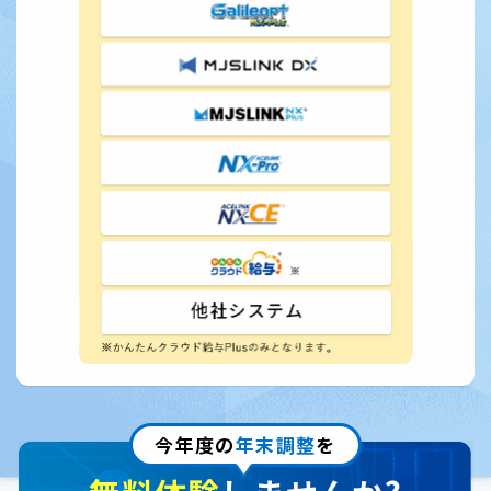
今年度の
年末調整
を