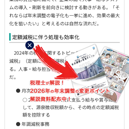
ムの導入・刷新を前向きに検討する動きがある。「そ
れならば年末調整の電子化も一挙に進め、効果の最大
化を狙いたい」と考えるのは自然な流れだ。
定額減税に伴う処理も効率化
×
2024年の税制に関するトピックとしては、「定額
減税」（定額による所得税の特別控除）が挙げられ
る。人事・給与担当者に発生する業務は以下の2つ
だ。
● 月次減税事務
○ 2024年6月1日以後に支払う給与や賞与に対
して、源泉徴収税額から、その時点の定額減税
額を控除する
● 年調減税事務