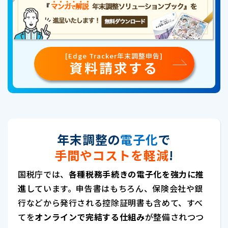
[Edge Tracker年末調整申告]
資料請求する
年末調整の
電子化
で
手間やコストを軽減
!
国税庁では、
各種税務手続きの電子化を強力に推
進
しています。申告書はもちろん、保険会社や銀
行などから発行される控除証明書も含めて、すべ
てを
オンラインで完結する仕組み
が整備されつつ