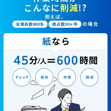
こんなに
削減
!?
例えば、
の場合
従業員数800名
拠点数30ヶ所