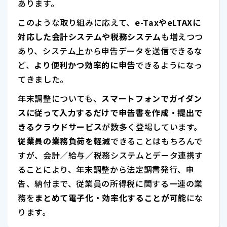
あります。
このような取り組みに応えて、
e-TaxやeLTAXに
対応した会計システムや税務システム
も増えつつ
あり、システム上から申告データを送信できるな
ど、
より便利かつ効率的に申告
できるようになっ
てきました。
年末調整についても、
スマートフォンでガイダン
スに従って入力するだけで申告書を作成・提出で
きるクラウドサービス
が数多く登場しています。
従業員の業務負荷を軽減
できることはもちろんで
すが、会計／給与／税務システムとデータ連携す
ることにより、年末調整から法定調書発行、申
告、納付まで、従業員の所得税に関する一連の業
務を
まとめて電子化・効率化することが可能
にな
ります。