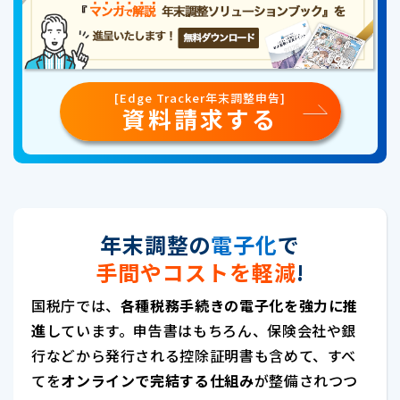
[Edge Tracker年末調整申告]
資料請求する
年末調整の
電子化
で
手間やコストを軽減
!
国税庁では、
各種税務手続きの電子化を強力に推
進
しています。申告書はもちろん、保険会社や銀
行などから発行される控除証明書も含めて、すべ
てを
オンラインで完結する仕組み
が整備されつつ