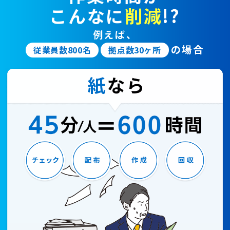
こんなに
削減
!?
例えば、
の場合
従業員数800名
拠点数30ヶ所