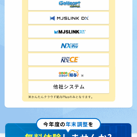
今年度の
年末調整
を