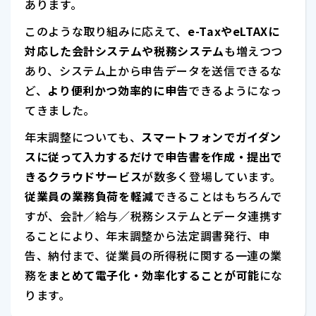
あります。
このような取り組みに応えて、
e-TaxやeLTAXに
対応した会計システムや税務システム
も増えつつ
あり、システム上から申告データを送信できるな
ど、
より便利かつ効率的に申告
できるようになっ
てきました。
年末調整についても、
スマートフォンでガイダン
スに従って入力するだけで申告書を作成・提出で
きるクラウドサービス
が数多く登場しています。
従業員の業務負荷を軽減
できることはもちろんで
すが、会計／給与／税務システムとデータ連携す
ることにより、年末調整から法定調書発行、申
告、納付まで、従業員の所得税に関する一連の業
務を
まとめて電子化・効率化することが可能
にな
ります。