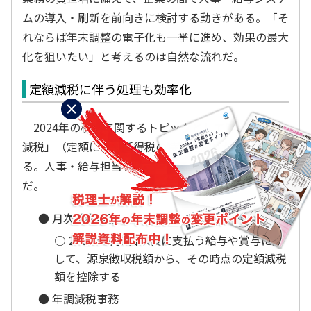
ムの導入・刷新を前向きに検討する動きがある。「そ
れならば年末調整の電子化も一挙に進め、効果の最大
化を狙いたい」と考えるのは自然な流れだ。
定額減税に伴う処理も効率化
×
2024年の税制に関するトピックとしては、「定額
減税」（定額による所得税の特別控除）が挙げられ
る。人事・給与担当者に発生する業務は以下の2つ
だ。
● 月次減税事務
○ 2024年6月1日以後に支払う給与や賞与に対
して、源泉徴収税額から、その時点の定額減税
額を控除する
● 年調減税事務