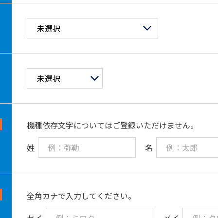
（4）本ツールを第三者に使用させること
（5）本ツールの著作権表示を削除すること
（6）その他、当社に損害を与えること
第4条（利用停止）
当社は、利用者様が本規約に違反した場合、利用者
請求することができます。
第5条（提供停止）
機種依存文字についてはご登録いただけません。
当社は、本ツールの全部または一部の提供を廃止す
よって利用者様または第三者に発生した損害につい
姓
名
ん。
第6条（免責）
全角カナで入力してください。
１．当社は、本ツールにおいて、記載の誤り、出力
契約不適合があった場合でも、修補または交換する
セイ
メイ