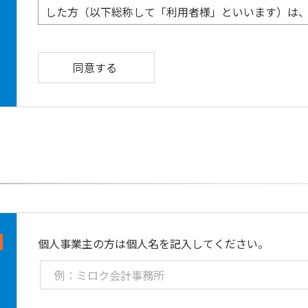
した方（以下総称して「利用者様」といいます）は
します。
同意する
第1条（無料提供）
当社は、本規約に同意した方に対し、無料で本ツー
ツール内の注記、使用ガイドおよび使用説明書に従
きます。
第2条（著作権）
本ツールの著作権は当社に帰属します。
第3条（禁止行為）
以下の行為を禁止します。
個人事業主の方は個人名を記入してください。
（1）本ツールを再配布すること
（2）本ツールを改変、リバースエンジニアリングす
（3）本ツールを使用し、第三者から対価を得ること