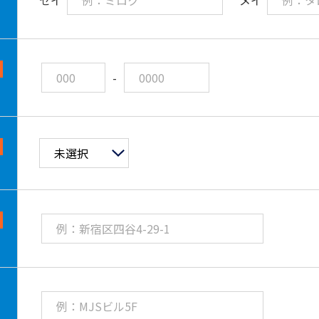
義務を一切負わないものとします。
２．当社は、本ツールを利用すること、または本ツ
して利用者様または第三者に発生した損害について
す。
-
第7条（個人情報の取扱い）
１．当社は、利用者様が本ツールをダウンロードす
て利用者様からお預かりした個人情報を、当社の
個
切に取扱います。本方針に定める、利用者様の個人
す。
（1）セミナー・展示会等のイベントご案内、商品・
提供、商品・サービスのご提案またはご提供、販売
代理業に関するサービスのご提供等
（2）より良い商品・サービス開発のための調査・分
（3）利用者様との連絡、協力、交渉、契約の履行、
ご案内が不要な利用者様は、当社にお申し出いただけ