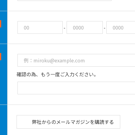
信発送を中止します。
２．当社は、当社のグループ会社および当社システ
人会またはその連合会と共同して行う事業活動に必
-
-
を当該会社・団体に提供することがあります。この
体または電子媒体で提供します。なお、利用者様は
の個人情報の提供を停止するよう請求することがで
第8条（本規約の変更）
当社は、本規約を変更する旨および変更後の本規約
確認の為、もう一度ご入力ください。
ウェブサイト上に掲載することにより、利用者様の
することができます。効力発生日以降に利用者様が
様は変更内容に同意したものとみなされます。
弊社からのメールマガジンを購読する