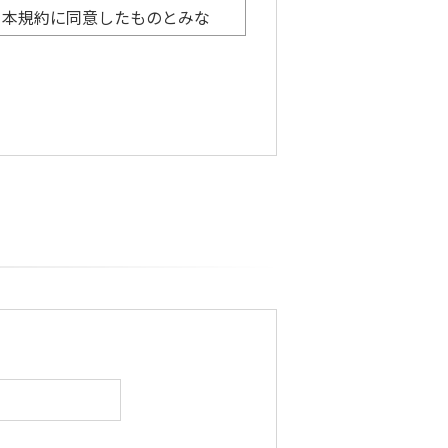
、本規約に同意したものとみな
ルを提供します。利用者様は、本
い本ツールを利用することがで
ること