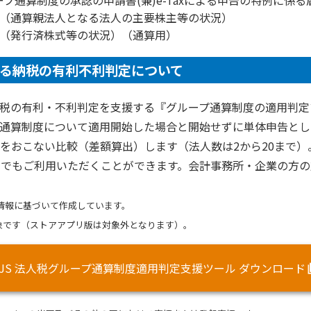
ープ通算制度の承認の申請書(兼)e-Taxによる申告の特例に係
1（通算親法人となる法人の主要株主等の状況）
2（発行済株式等の状況）（通算用）
る納税の有利不利判定について
税の有利・不利判定を支援する『グループ通算制度の適用判定
通算制度について適用開始した場合と開始せずに単体申告とし
をおこない比較（差額算出）します（法人数は2から20まで）
あればどなたでもご利用いただくことができます。会計事務所・企業の
の情報に基づいて作成しています。
が対象です（ストアアプリ版は対象外となります）。
MJS 法人税グループ通算制度適用判定支援ツール ダウンロード