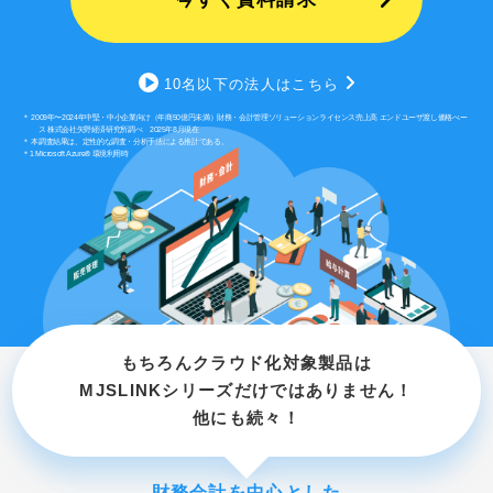
10名以下の法人はこちら
＊ 2009年〜2024年中堅・中小企業向け（年商50億円未満）財務・会計管理ソリューションライセンス売上高 エンドユーザ渡し価格べー
ス 株式会社矢野経済研究所調べ 2025年8月現在
＊ 本調査結果は、定性的な調査・分析手法による推計である。
＊1 Microsoft Azure® 環境利用時
もちろんクラウド化対象製品は
MJSLINKシリーズだけではありません！
他にも続々！
財務会計を中心とした