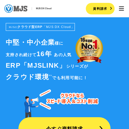
資料請求
MJS DX Cloud
クラウド型ERP
「MJS DX Cloud」
MJSの
中堅・中小企業
様に
16年
支持され続けて
あの人気
ERP「MJSLINK」
シリーズが
クラウド環境
※1
でも利用可能に！
今すぐ資料請求