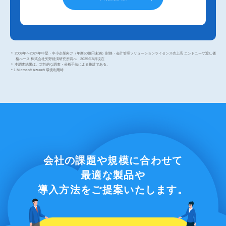
＊ 2009年〜2024年中堅・中小企業向け（年商50億円未満）財務・会計管理ソリューションライセンス売上高 エンドユーザ渡し価
格べース 株式会社矢野経済研究所調べ 2025年8月現在
＊ 本調査結果は、定性的な調査・分析手法による推計である。
＊1 Microsoft Azure® 環境利用時
会社の課題や規模に合わせて
最適な製品や
導入方法をご提案いたします。