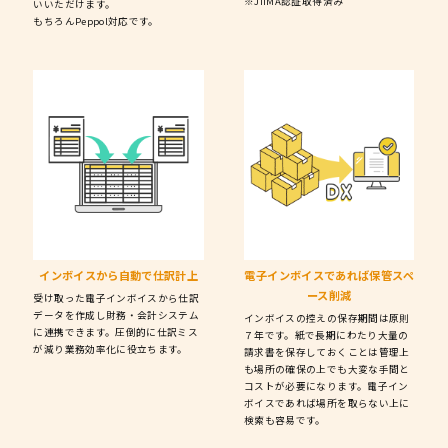
※JIIMA認証取得済み
いいただけます。
もちろんPeppol対応です。
インボイスから
自動で仕訳計上
電子インボイスであれば
保管スペ
ース削減
受け取った電子インボイスから仕訳
データを作成し財務・会計システム
インボイスの控えの保存期間は原則
に連携できます。圧倒的に仕訳ミス
７年です。紙で長期にわたり大量の
が減り業務効率化に役立ちます。
請求書を保存しておくことは管理上
も場所の確保の上でも大変な手間と
コストが必要になります。電子イン
ボイスであれば場所を取らない上に
検索も容易です。