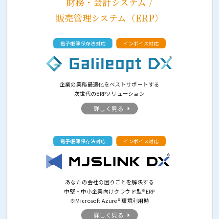
財務・会計システム /
販売管理システム（ERP）
電子帳簿保存法対応
インボイス対応
企業の業務最適化をベストサポートする
次世代のERPソリューション
詳しく見る
電子帳簿保存法対応
インボイス対応
あなたの会社の困りごとを解決する
中堅・中小企業向けクラウド型
ERP
※
※Microsoft Azure® 環境利用時
詳しく見る