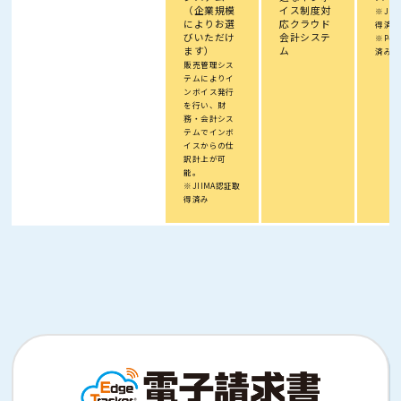
（企業規模
イス制度対
※JII
によりお選
応クラウド
得済み
びいただけ
会計システ
※Pep
ます）
ム
済み
販売管理シス
テムによりイ
ンボイス発行
を行い、財
務・会計シス
テムでインボ
イスからの仕
訳計上が可
能。
※JIIMA認証取
得済み