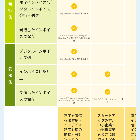
電子インボイス/デ
発
ジタルインボイス
行
Edge Tracker 電子請求書と連携
発行・送信
側
発行したインボイ
スの保存
MJS e-ドキュメントCloudまたは
かんたんクラウドファイルBOXと連
携
デジタルインボイ
ス受信
Edge Tracker 電子請求書と連携
受
インボイス仕訳計
領
上
側
受領したインボイ
スの保存
MJS e-ドキュメントCloudまたは
かんたんクラウドファイルBOXと連
かんたんクラウドファイルBOXと連
携
携
電子帳簿保
スタートア
電子
存法対応・
ップの方、
イス
インボイス
中小企業・
信・
制度対応の
小規模事業
イス
財務・会計
者の方に最
対応
システム
適なインボ
ス