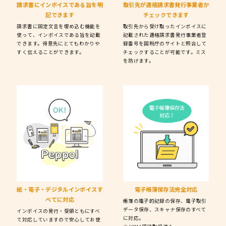
請求書にインボイスである旨を
明
取引先が適格請求書発行事業者か
記できます
チェックできます
請求書に固定文言を埋め込む機能を
取引先から受け取ったインボイスに
使って、インボイスである旨を記載
記載された適格請求書発行事業者登
できます。得意先にとてもわかりや
録番号を国税庁のサイトと照合して
すく伝えることができます。
チェックすることが可能です。ミス
を防げます。
紙・電子・デジタルインボイス
す
電子帳簿保存法
完全対応
べてに対応
帳簿の電子的記録の保存、電子取引
データ保存、スキャナ保存のすべて
インボイスの発行・受領ともにすべ
に対応。
て対応していますので安心してお使