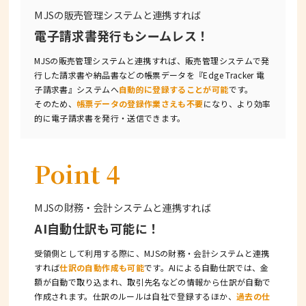
MJSの販売管理システムと連携すれば
電子請求書発行もシームレス！
MJSの販売管理システムと連携すれば、販売管理システムで発
行した請求書や納品書などの帳票データを『Edge Tracker 電
子請求書』システムへ
自動的に登録することが可能
です。
そのため、
帳票データの登録作業さえも不要
になり、より効率
的に電子請求書を発行・送信できます。
Point 4
MJSの財務・会計システムと連携すれば
AI自動仕訳も可能に！
受領側として利用する際に、MJSの財務・会計システムと連携
すれば
仕訳の自動作成も可能
です。AIによる自動仕訳では、金
額が自動で取り込まれ、取引先名などの情報から仕訳が自動で
作成されます。仕訳のルールは自社で登録するほか、
過去の仕