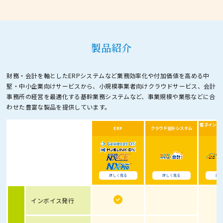
製品紹介
財務・会計を軸としたERPシステムなど業務効率化や付加価値を高める中
堅・中小企業向けサービスから、
小規模事業者向けクラウドサービス、会計
事務所の経営を最適化する基幹業務システムなど、
事業規模や業態などに合
わせた豊富な製品を提供しています。
電子インボ
ERP
クラウド会計システム
詳しく見る
詳しく見る
詳し
インボイス発行