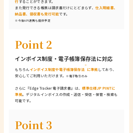
行
することができます。
また発行できる帳票は請求書だけにとどまらず、
仕入明細書、
納品書、領収書も発行可能
です。
※今後API連携も提供予定
Point 2
インボイス制度・
電子帳簿保存法に対応
※
もちろん
インボイス制度や電子帳簿保存法
に準拠
しており、
安心してご利用いただけます。
※電子取引のみ
さらに『Edge Tracker 電子請求書』は、
標準仕様JP PINTに
準拠
。デジタルインボイスの作成・送信・受信・保管・検索も
可能です。
Point 3