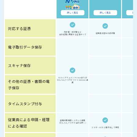
詳しく見る
詳しく見る
詳し
対応する証憑
請求書・領収書など
従業員立替分の領収書
会計処理に関連する証憑すべて
電子取引データ保存
スキャナ保存
MJS e-ドキュメントCloudまたは
その他の証憑・書類の電
かんたんクラウドファイルBOXと連
携
子保存
タイムスタンプ付与
従業員による申請・経理
各種経費精算システムと連携
（かんたんクラウド会計は除く）
による確認
スマホ・PCから電子化して申請