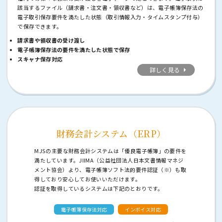
該当するファイル（請求書・注文書・領収書など）は、電子帳簿保存法の
電子取引保存要件を満たした状態（取引情報入力・タイムスタンプ付与）
で保存できます。
請求書や領収書の受け渡し
電子帳簿保存法の要件を満たした状態で保存
スキャナ保存対応
詳しく見る
財務会計システム（ERP）
MJSの主要な財務会計システムは「優良電子帳簿」の要件を
満たしています。JIIMA（公益社団法人日本文書情報マネジ
メント協会）より、電子帳簿ソフト法的要件認証（※）も取
得しており安心してお使いいただけます。
認証を取得しているシステムは下記のとおりです。
電子帳簿保存法対応
インボイス対応