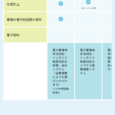
仕訳計上
会計システムに連携
帳簿の電子的記録の保存
電子契約
電子帳簿保
電子帳簿保
電子
存法対応・
存法対応・
存法
インボイス
インボイス
証憑
制度対応の
制度対応の
管・
財務・会計
クラウド経
約ク
システム
費精算シス
サー
（企業規模
テム
によりお選
びいただけ
ます）
※JIIMA認証取
得済み