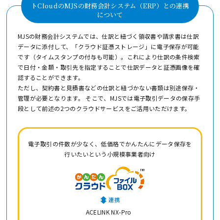
トCloudの
MJSの財務会計システム（ERP）との連携
について
MJSの財務会計システムでは、仕訳と紐づく領収書や請求書は仕訳
データに添付して、「クラウド証憑ストレージ」に電子保存が可能
です（タイムスタンプの付与も可能）。これにより仕訳の条件検索
で日付・金額・取引先を指定することで仕訳データと証憑画像を確
認することができます。
ただし、契約書と見積書などの仕訳と紐づかない書類は別途保存・
管理が必要となります。 そこで、MJSでは電子取引データの保存手
段として前述の2つのクラウドサービスをご活用いただけます。
電子取引の件数が少なく、低価格でかんたんにデータ保存を
行いたいという小規模事業者向け
ACELINK NX-Pro