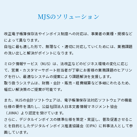
MJSのソリューション
改正電子帳簿保存法やインボイス制度への対応は、事業者の業種・規模など
によって異なります。
自社に最も適した形で、無理なく・適切に対応していくためには、業務課題
の洗い出しと解決がポイントになります。
ミロク情報サービス（MJS）は、法改正などのビジネス環境の変化に応じ
て、営業・カスタマーサポート担当者が
丁寧にお客様の業務課題のヒアリン
グを行い、最適なシステムの提案により課題解決を支援します。
取り扱うシステムは、財務・会計・販売・経費精算など多岐にわたるため、
幅広い解決策のご提案が可能です。
また、MJSの会計ソフトウェアは、電子帳簿保存法対応ソフトウェアの機能
仕様の要件を満たし、
公益社団法人日本文書情報マネジメント協会
（JIIMA）より認定を受けています。
さらに、デジタルインボイスの標準仕様を策定・実証し、普及促進させるこ
とを目的とした
デジタルインボイス推進協議会（EIPA）に幹事法人として参
画しています。