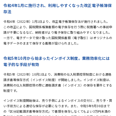
令和4年1月に施行され、利用しやすくなった改正電子帳簿保
存法
令和4年（2022年）1月1日より、改正電子帳簿保存法が施行されました。
この改正により、国税関係帳簿書類の電子保存を行う際に税務署への事前申
請が不要になるなど、納税者がより電子保存に取り組みやすくなりました。
一方で、電子データで受け取った国税関係書類（電子取引）はオリジナルの
電子データのままで保存する義務が設けられました。
令和5年10月から始まったインボイス制度。業務効率化には
電子的な手段が有効
令和5年（2023年）10月1日より、消費税の仕入税額控除制度における適格
請求書等保存方式（インボイス制度）が開始しました。インボイス制度は、
消費税の仕入税額控除の際に適格請求書（インボイス）の保存を要件とする
制度です。
インボイス制度開始後は、売り手側によるインボイスの交付と、売り手・買
い手双方による適切な保存が必要になります。また、令和5年9月30日まで
の「区分記載請求書等保存方式」で書類を保存しなくてもよい3万円未満の