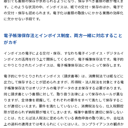
取引でも書類の保存が求められるようになり、保存すべき書類の数が増えま
す。このような状況の中、インボイスは、紙での交付・保存のほか、電子で
の交付・保存も認められます。電子化は書類の取扱いにかかる業務の効率化
に欠かせない手段です。
電子帳簿保存法とインボイス制度、両方一緒に対応すること
がカギ
インボイスの電子による交付・保存、すなわち電子インボイス・デジタルイ
ンボイスの活用を行う上で関係してくるのが、電子帳簿保存法です。電子的
にやりとりされたインボイスは、電子帳簿保存法にのっとって保存します。
電子的にやりとりされたインボイス（請求書等）は、消費税法では紙などに
出力して保存することが認められますが、所得税・法人税法を対象とする電
子帳簿保存法ではオリジナルの電子データのまま保存する必要があります。
同じ請求書という書類に対して、取り扱う法律によって保存のルールが異な
りますが、全体像を把握して、それぞれの要件をすべて満たして保存するこ
とが適切といえます。要件を満たしていないと、消費税法なら、仕入税額控
除が認められず納税額が増えてしまいます。帳簿や書類を適切に保存しない
ことは、たとえば法人税法に定められている青色申告の取り消しや、会社法
上の過料の適用までは考えられにくいとはいえ、コンプライアンスの観点か