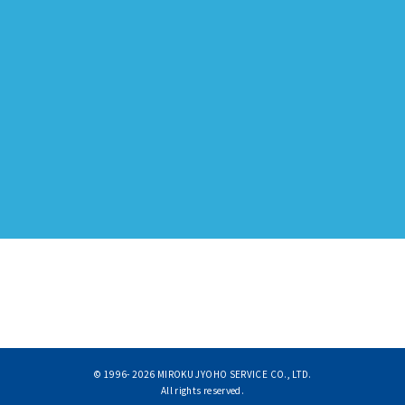
© 1996-
2026 MIROKU JYOHO SERVICE CO., LTD.
All rights reserved.