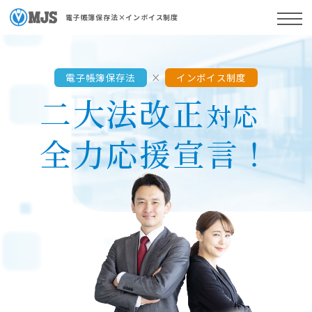
電子帳簿保存法×インボイス制度
電子帳簿保存法
×
インボイス制度
二大法改正
対応
全力応援宣言！