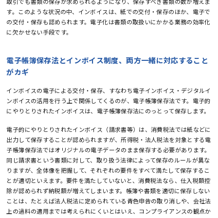
取引でも書類の保存が求められるようになり、保存すべき書類の数が増えま
す。このような状況の中、インボイスは、紙での交付・保存のほか、電子で
の交付・保存も認められます。電子化は書類の取扱いにかかる業務の効率化
に欠かせない手段です。
電子帳簿保存法とインボイス制度、両方一緒に対応すること
がカギ
インボイスの電子による交付・保存、すなわち電子インボイス・デジタルイ
ンボイスの活用を行う上で関係してくるのが、電子帳簿保存法です。電子的
にやりとりされたインボイスは、電子帳簿保存法にのっとって保存します。
電子的にやりとりされたインボイス（請求書等）は、消費税法では紙などに
出力して保存することが認められますが、所得税・法人税法を対象とする電
子帳簿保存法ではオリジナルの電子データのまま保存する必要があります。
同じ請求書という書類に対して、取り扱う法律によって保存のルールが異な
りますが、全体像を把握して、それぞれの要件をすべて満たして保存するこ
とが適切といえます。要件を満たしていないと、消費税法なら、仕入税額控
除が認められず納税額が増えてしまいます。帳簿や書類を適切に保存しない
ことは、たとえば法人税法に定められている青色申告の取り消しや、会社法
上の過料の適用までは考えられにくいとはいえ、コンプライアンスの観点か