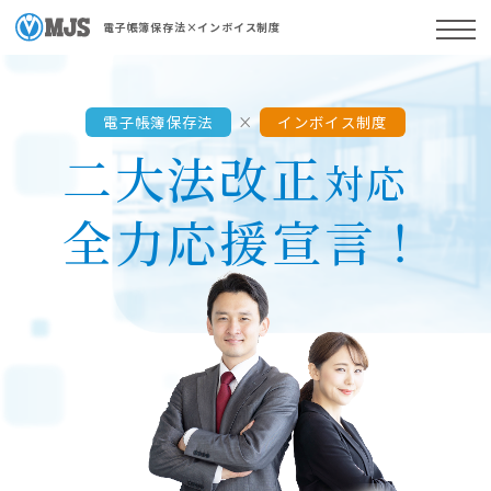
電子帳簿保存法×インボイス制度
電子帳簿保存法
×
インボイス制度
二大法改正
対応
全力応援宣言！