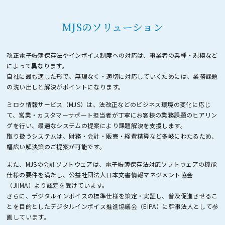
MJSのソリューション
改正電子帳簿保存法やインボイス制度への対応は、事業者の業種・規模など
によって異なります。
自社に最も適した形で、無理なく・適切に対応していくためには、業務課題
の洗い出しと解決がポイントになります。
ミロク情報サービス（MJS）は、法改正などのビジネス環境の変化に応じ
て、営業・カスタマーサポート担当者が
丁寧にお客様の業務課題のヒアリン
グを行い、最適なシステムの提案により課題解決を支援します。
取り扱うシステムは、財務・会計・販売・経費精算など多岐にわたるため、
幅広い解決策のご提案が可能です。
また、MJSの会計ソフトウェアは、電子帳簿保存法対応ソフトウェアの機能
仕様の要件を満たし、
公益社団法人日本文書情報マネジメント協会
（JIIMA）より認定を受けています。
さらに、デジタルインボイスの標準仕様を策定・実証し、普及促進させるこ
とを目的とした
デジタルインボイス推進協議会（EIPA）に幹事法人として参
画しています。