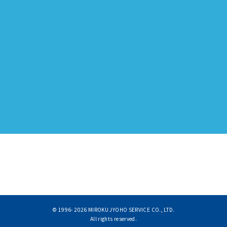
© 1996-
2026 MIROKU JYOHO SERVICE CO., LTD.
All rights reserved.