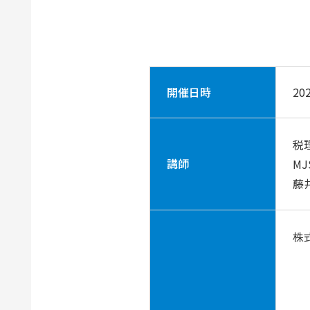
開催日時
20
税
講師
M
藤
株