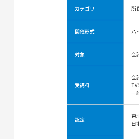
カテゴリ
所
開催形式
ハ
対象
会
会計
受講料
TV
一般
東
認定
日