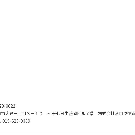
20-0022
岡市大通三丁目３－１０ 七十七日生盛岡ビル７階 株式会社ミロク情
: 019-625-0369