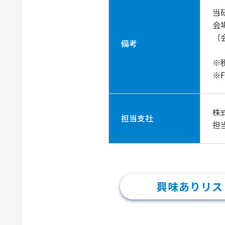
当
会
（
備考
※
※
株
担当支社
担
興味ありリス