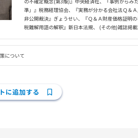
の不確定概念(第3版)』中央経済社、『事例からみ
準」』税務経理協会、『実務が分かる会社法Ｑ＆Ａ
非公開裁決』ぎょうせい、『Ｑ＆Ａ財産価格証明の
税難解用語の解釈』新日本法規、 (その他)雑誌掲
策について
トに追加する