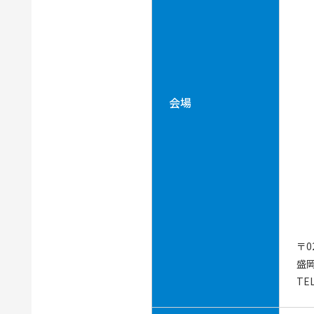
会場
〒0
盛
TEL