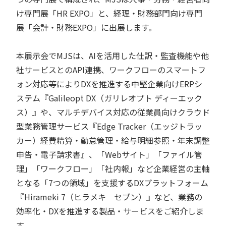
け専門展「HR EXPO」と、経理・財務部門向け専門
展「会計・財務EXPO」に出展します。
本展示会でMJSは、AIを活用した仕訳・監査機能や他
社サービスとのAPI連携、ワークフローのスマートフ
ォン対応等によりDXを推進する中堅企業向けERPシ
ステム『Galileopt DX（ガリレオプト ディーエック
ス）』や、マルチデバイス対応の従業員向けクラウド
型業務管理サービス『Edge Tracker（エッジトラッ
カー）経費精算・勤怠管理・給与明細参照・年末調整
申告・電子請求書』、「Webサイト」「ファイル管
理」「ワークフロー」「社内報」など企業経営の主軸
となる「7つの領域」を支援するDXプラットフォーム
『Hirameki 7（ヒラメキ セブン）』など、業務の
効率化・DXを推進する製品・サービスをご紹介しま
す。