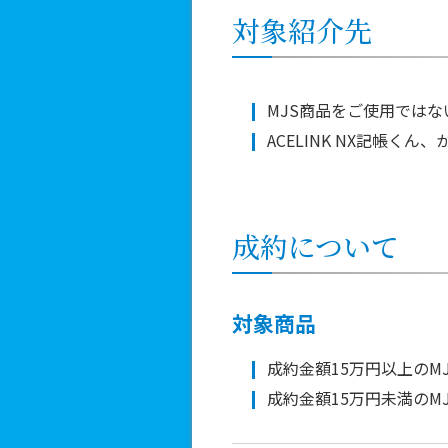
対象紹介先
MJS商品をご使用では
ACELINK NX記帳く
成約について
対象商品
成約金額15万円以上の
成約金額15万円未満のM