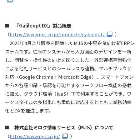
■ 『Galileopt DX』製品概要
（
https://www.mjs.co.jp/products/galileopt/
）
2022年4月より販売を開始したMJSの中堅企業向け新ERPシ
ステムです。従来のシステムから入力画面のデザインを一新
し、閲覧性・操作性の向上を図りました。外部連携基盤強化
による他社サービスとのシームレスな連携、マルチブラウザ
対応（Google Chrome・Microsoft Edge）、スマートフォン
からの各種申請・承認を可能とするワークフロー機能の搭載
に加え、クラウド環境（IaaS）下で利用することができ、ワ
ークスタイルの多様化にも柔軟に対応するとともに業務効率
化とDXを推進します。
■ 株式会社ミロク情報サービス（MJS）について
（
https://www.mjs.co.jp/
）