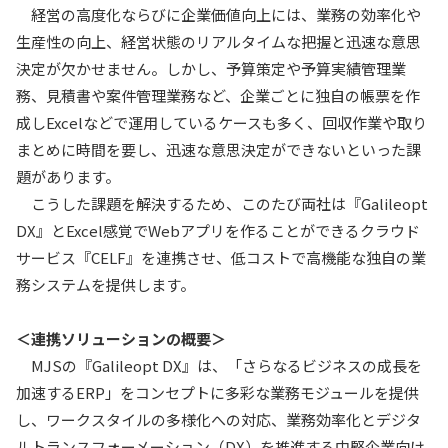
経営の高度化ならびに企業価値向上には、業務の効率化や
生産性の向上、経営状態のリアルタイムな把握と迅速な意思
決定が欠かせません。しかし、予算策定や予算実績管理業
務、見積書や案件管理業務など、企業ごとに独自の帳票を作
成しExcelなどで運用しているケースも多く、回収作業や取り
まとめに時間を要し、迅速な意思決定ができないといった課
題があります。
こうした課題を解決するため、このたび両社は『Galileopt
DX』とExcel感覚でWebアプリを作ることができるクラウド
サービス『CELF』を連携させ、低コストで高機能な独自の業
務システムを提供します。
＜連携ソリューションの概要＞
MJSの『Galileopt DX』は、「さらなるビジネスの成長を
加速するERP」をコンセプトに多彩な業務モジュールを提供
し、ワークスタイルの多様化への対応、業務効率化とデジタ
ルトランスフォーメーション（DX）を推進する中堅企業向け