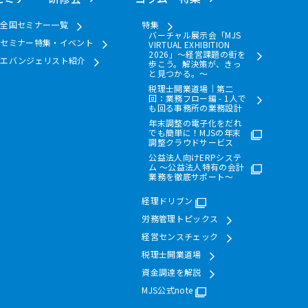
全国セミナー一覧
特集
バーチャル展示会「MJS
セミナー特集・イベント
VIRTUAL EXHIBITION
2026」～経営課題の街を
エバンジェリスト紹介
歩こう。解決策が、きっ
と見つかる。～
税理士開業道場｜第二
回：業務フロー編 - 1人で
も回る事務所の業務設計
年末調整の電子化をだれ
でも簡単に！MJSの年末
調整クラウドサービス
公益法人向けERPシステ
ム ～公益法人特有の会計
業務を徹底サポート～
経理ドリブン
労務管理トピックス
経営センスチェック
税理士開業道場
資金調達を解説
MJS公式note