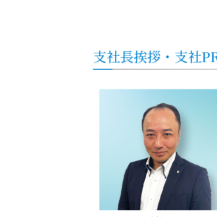
支社
長挨拶・
支社
P