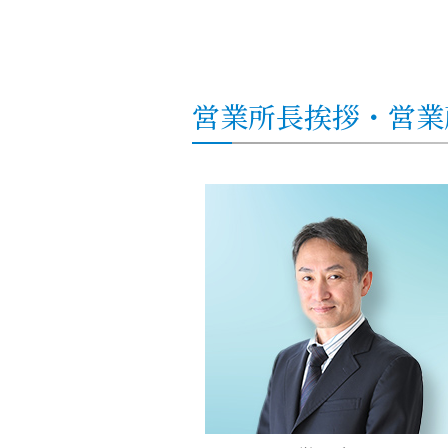
営業所
長挨拶・
営業