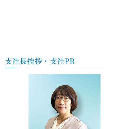
支社
長挨拶・
支社
PR