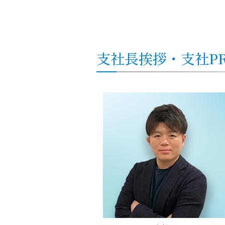
支社
長挨拶・
支社
P