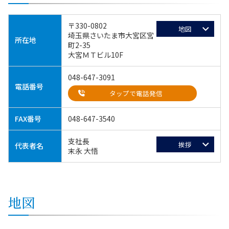
〒330-0802
地図
埼玉県さいたま市大宮区宮
所在地
町2-35
大宮ＭＴビル10F
048-647-3091
電話番号
タップで電話発信
FAX番号
048-647-3540
支社長
挨拶
代表者名
末永 大悟
地図