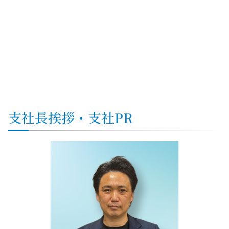
支社
長挨拶・
支社
PR