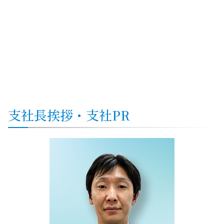
支社
長挨拶・
支社
PR