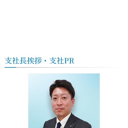
支社
長挨拶・
支社
PR