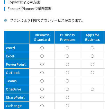
CopilotによるAI支援
FormsやPlannerで業務管理
プランにより利用できないサービスがあります。
Business
Business
Apps for
Standard
Premium
Business
Word
○
○
○
Excel
○
○
○
PowerPoint
○
○
○
Outlook
○
○
○
Teams
○
○
OneDrive
○
○
○
SharePoint
○
○
Exchange
○
○