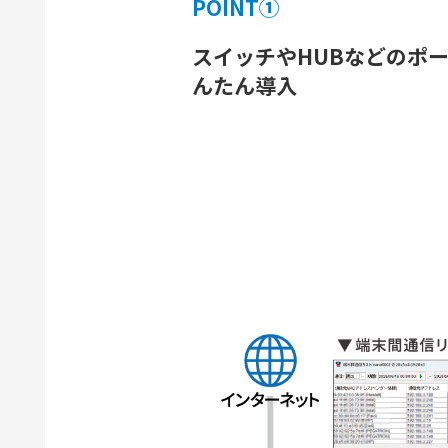
POINT①
スイッチやHUBなどのポ
んたん導入