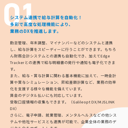
システム連携で給与計算を自動化！
多彩で高度な処理機能により、
業務のDXを推進します。
勤怠管理、年末調整、マイナンバーなどのシステムと連携
し、給与計算をスピーディーに行うことができます。もちろ
ん財務会計システムとの連携も自動化でき、加えてEdge
Trackerとの連携で給与明細書の発行や通知も電子化できま
す。
また、給与・賞与計算に関わる基本機能に加えて、一時金計
算や賞与シミュレーション、昇給差額計算など、業務の効率
化を支援する様々な機能を備えています。
賃金のデジタル払いにも対応しています。
受取口座情報の収集もできます。（Galileopt DX/MJSLINK
DX）
さらに、電子申請、就業管理、メンタルヘルスなどの他シス
テムや他社サービスとも連携が可能で、企業全体の業務のデ