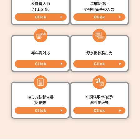
表計算入力
年末調整用
（年末調整）
各種申告書の入力
再年調対応
源泉徴収票出力
給与支払報告書
年調結果の確認/
（総括表）
年間集計表