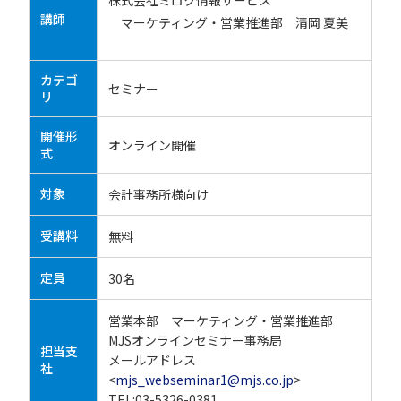
株式会社ミロク情報サービス
講師
マーケティング・営業推進部 清岡 夏美
カテゴ
セミナー
リ
開催形
オンライン開催
式
対象
会計事務所様向け
受講料
無料
定員
30名
営業本部 マーケティング・営業推進部
MJSオンラインセミナー事務局
担当支
メールアドレス
社
<
mjs_webseminar1@mjs.co.jp
>
TEL:03-5326-0381