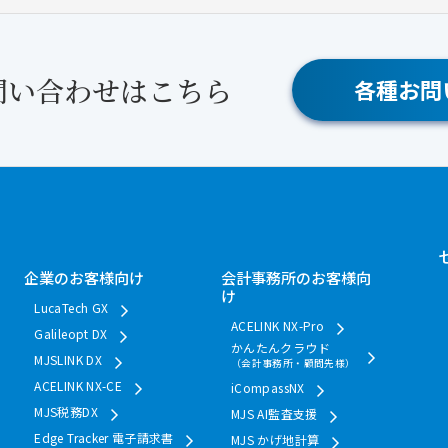
問い合わせはこちら
各種お問
企業のお客様向け
会計事務所のお客様向
け
LucaTech GX
ACELINK NX-Pro
Galileopt DX
かんたんクラウド
MJSLINK DX
（会計事務所・顧問先様）
ACELINK NX-CE
iCompassNX
MJS税務DX
MJS AI監査支援
Edge Tracker 電子請求書
MJS かげ地計算