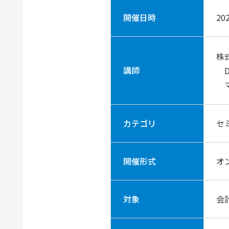
開催日時
20
株
講師
D
マ
カテゴリ
セ
開催形式
オ
対象
会