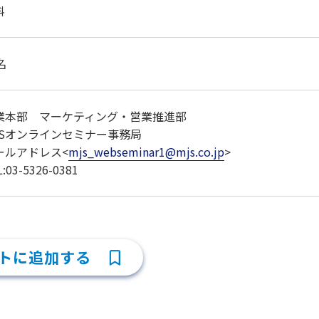
料
名
業本部 マーケティング・営業推進部
JSオンラインセミナー事務局
ールアドレス<
mjs_webseminar1@mjs.co.jp
>
L:03-5326-0381
トに追加する