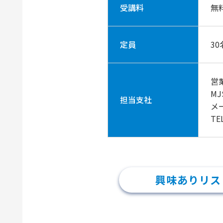
受講料
無
定員
30
営
M
担当支社
メ
TE
興味ありリス