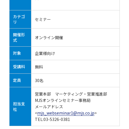
カテゴ
セミナー
リ
開催形
オンライン開催
式
対象
企業様向け
受講料
無料
定員
30名
営業本部 マーケティング・営業推進部
MJSオンラインセミナー事務局
担当支
メールアドレス
社
<
mjs_webseminar1@mjs.co.jp
>
TEL:03-5326-0381