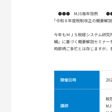
●●● MJS毎年恒例 ●
｢令和８年度税制改正の概要解
今年もＭＪＳ税経システム研究
綱」に基づく概要解説セミナー
時節柄ご多忙とは存じますが、
開催日時
20
税
講師
M