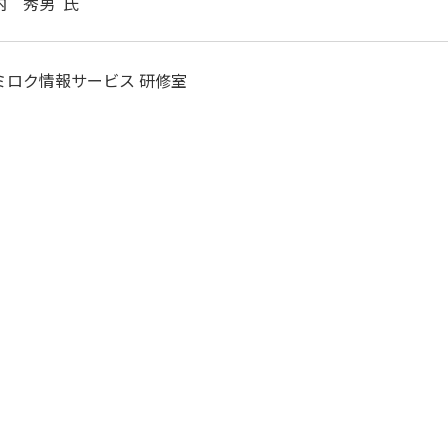
内 秀男 氏
ミロク情報サービス 研修室