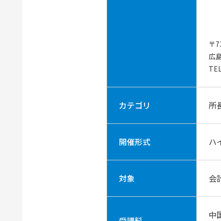
〒7
広
TEL
カテゴリ
所
開催形式
ハ
対象
会
中
受講料