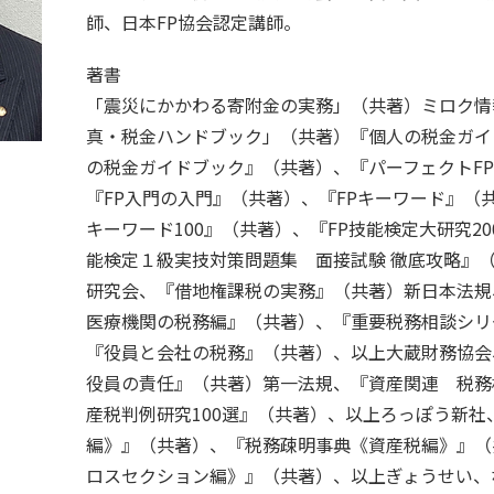
師、日本FP協会認定講師。
著書
「震災にかかわる寄附金の実務」（共著）ミロク情
真・税金ハンドブック」（共著）『個人の税金ガイ
の税金ガイドブック』（共著）、『パーフェクトF
『FP入門の入門』（共著）、『FPキーワード』（
キーワード100』（共著）、『FP技能検定大研究200
能検定１級実技対策問題集 面接試験 徹底攻略』
研究会、『借地権課税の実務』（共著）新日本法規
医療機関の税務編』（共著）、『重要税務相談シリ
『役員と会社の税務』（共著）、以上大蔵財務協会
役員の責任』（共著）第一法規、『資産関連 税務
産税判例研究100選』（共著）、以上ろっぽう新社
編》』（共著）、『税務疎明事典《資産税編》』（
ロスセクション編》』（共著）、以上ぎょうせい、