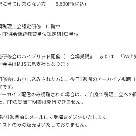
記に当てはまらない方 6,600円(税込)
国税理士会認定研修 申請中
本FP協会継続教育単位認定研修3単位
当研修会はハイブリッド開催（『会場受講』 または 『Web
会場はMJS広島支社となります。
研修会にお申し込みされた方に、後日1週間のアーカイブ視聴
定です。
アーカイブ配信のみ視聴された場合は、ご自身で税理士会への
た、FPの受講証明書は発行できません。
催約1週間前にメールにて受講票を送信いたします。
キストのみの販売はいたしておりません。