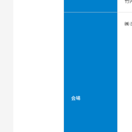
竹
㈱
会場