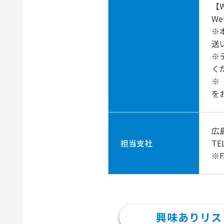
【
W
※
送
※
く
※
を
広
担当支社
TE
※
興味ありリス