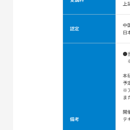
上
中
認定
日
●
※
本
予
※
ま
開
備考
テ