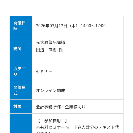
開催日
2026年03月12日（木） 14:00～17:00
時
元大原簿記講師
講師
田辺 直樹 氏
カテゴ
セミナー
リ
開催形
オンライン開催
式
対象
会計事務所様・企業様向け
【 参加費用 】
※有料セミナー※ 申込人数分のテキスト代