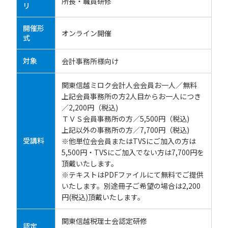
所長・職員研修
リ
開催形
オンライン開催
式
対象
会計事務所様向け
関東信越ミロク会計人会会員お一人／無料
上記会員事務所の方2人目からお一人につき
／2,200円（税込)
ＴＶＳ会員事務所の方／5,500円（税込)
上記以外の事務所の方／7,700円（税込)
受講料
※他単位会会員またはTVSにご加入の方は
5,500円・TVSにご加入でない方は7,700円を
頂戴いたします。
※テキストはPDFファイルにて無料でご提供
いたします。別途冊子ご希望の場合は2,200
円(税込)頂戴いたします。
関東信越税理士会認定研修
認定