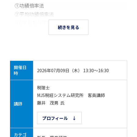
①功績倍率法
②平均功績倍率法
③1年あたり平均額法
続きを見る
開催日
2026年07月09日（木） 13:30～16:30
時
税理士
MJS税経システム研究所 客員講師
藤井 茂男 氏
講師
プロフィール ↓
カテゴ