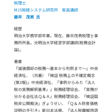
税理士
MJS税経システム研究所 客員講師
藤井 茂男 氏
経歴
明治大学商学部卒業。現在、藤井茂男税理士事
務所所長。元明治大学経営学部講師(税務会計
論)。
著書
『減価償却の税務～基本から判例まで～』中央
経済社、（共著）『検証 税務上の不確定概念
(第3版)』中央経済社、『事例からみた「法人
税の実務解釈基準」』税務経理協会、『実務が
分かる会社法Ｑ＆Ａ』税務経理協会、『検証国
税非公開裁決』ぎょうせい、『Ｑ＆Ａ財産価格
証明の手引き』新日本法規、『法人税難解用語