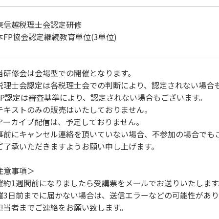
東信越税理士会認定研修
本FP協会認定継続教育単位(3単位)
当研修会は会場型での開催となります。
税理士会認定は各税理士会での判断により、認定されない場合
FP認定は審査基準により、認定されない場合もございます。
テキストのみの販売はいたしておりません。
アーカイブ配信は、予定しておりません。
事前にキャンセル連絡を頂いていない場合、不参加の場合でも
ご了承いただきますようお願い申し上げます。
注意事項＞
催約1週間前になりましたら受講票をメールでお送りいたします
催3日前までに届かない場合は、送信エラーなどの可能性があ
担当者までご連絡をお願い致します。