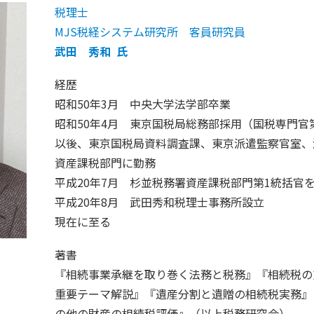
税理士
MJS税経システム研究所 客員研究員
武田 秀和 氏
経歴
昭和50年3月 中央大学法学部卒業
昭和50年4月 東京国税局総務部採用（国税専門官
以後、東京国税局資料調査課、東京派遣監察官室、
資産課税部門に勤務
平成20年7月 杉並税務署資産課税部門第1統括官
平成20年8月 武田秀和税理士事務所設立
現在に至る
著書
『相続事業承継を取り巻く法務と税務』『相続税の
重要テーマ解説』『遺産分割と遺贈の相続税実務』
の他の財産の相続税評価』（以上税務研究会）