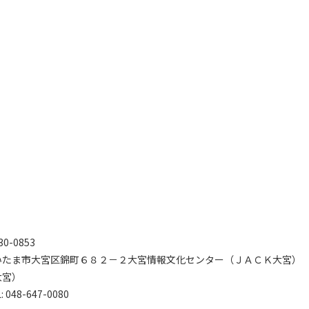
30-0853
いたま市大宮区錦町６８２－２大宮情報文化センター（ＪＡＣＫ大宮）
大宮）
: 048-647-0080