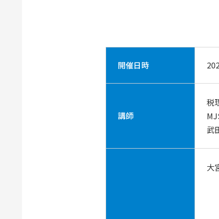
開催日時
20
税
講師
M
武
大