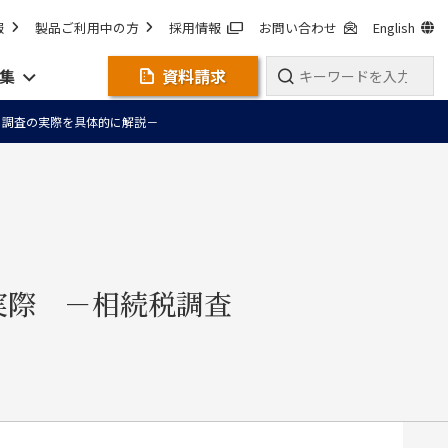
報
製品ご利用中の方
採用情報
お問い合わせ
English
集
資料請求
向と調査の実際を具体的に解説－
実際 －相続税調査