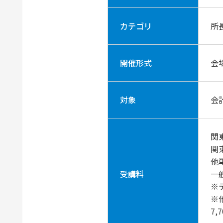
カテゴリ
所
開催形式
会
対象
会
関
関
他
受講料
一
※
※
7