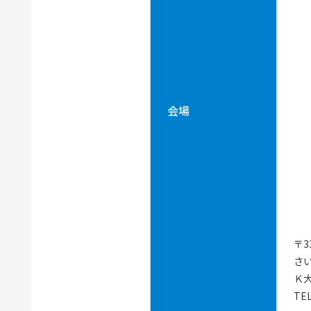
会場
〒3
さ
Ｋ
TEL