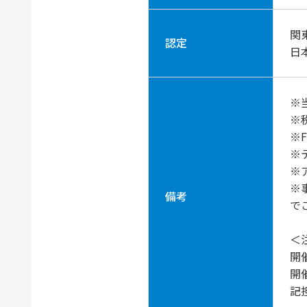
関
認定
日
※
※
※
※
※
※
備考
で
＜
開
開
記