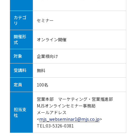
カテゴ
セミナー
リ
開催形
オンライン開催
式
対象
企業様向け
受講料
無料
定員
100名
営業本部 マーケティング・営業推進部
MJSオンラインセミナー事務局
担当支
メールアドレス
社
<
mjs_webseminar1@mjs.co.jp
>
TEL:03-5326-0381