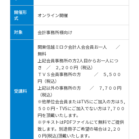
開催形
オンライン開催
式
対象
会計事務所様向け
関東信越ミロク会計人会会員お一人 ／
無料
上記会員事務所の方2人目からお一人につ
き ／ ２,２００円（税込）
ＴＶＳ会員事務所の方 ／ ５,５００
円（税込）
上記以外の事務所の方 ／ ７,７００円
受講料
（税込）
※他単位会会員またはTVSにご加入の方は５,
５００円・TVSにご加入でない方は７,７００
円を頂戴いたします。
※テキストはPDFファイルにて無料でご提供
致します。別途冊子ご希望の場合は２,２０
０円(税込)頂戴いたします。