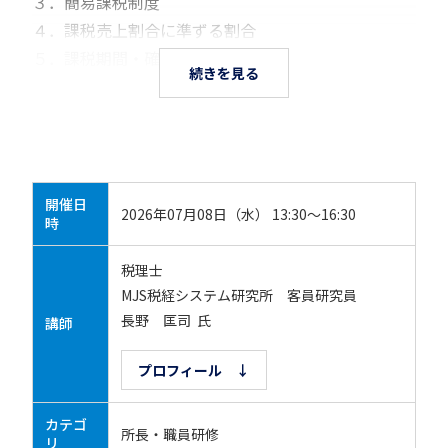
３．簡易課税制度
４．課税売上割合に準ずる割合
５．課税期間・確定申告他
続きを見る
開催日
2026年07月08日（水） 13:30～16:30
時
税理士
MJS税経システム研究所 客員研究員
長野 匡司 氏
講師
プロフィール ↓
カテゴ
所長・職員研修
リ