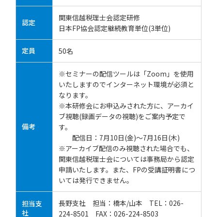
関東信越税理士会認定研修
認定
日本FP協会認定継続教育単位(3単位)
定員
50名
※セミナーの配信ツールは「Zoom」を使用
いたしますのでインターネット環境が必須と
なります。
※本研修会にお申込みされた方に、アーカイ
ブ視聴(録画データの視聴)をご案内予定で
備考
す。
配信日：7月10日(金)～7月16日(木)
※アーカイブ配信のみ視聴された場合でも、
関東信越税理士会については事務局から認定
申請いたします。また、FPの受講証明書につ
いては発行できません。
長野支社 担当：橋本/山本 TEL：026-
担当支
社
224-8501 FAX：026-224-8503