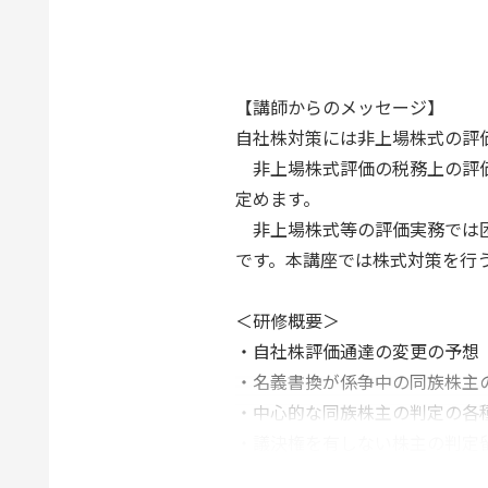
【講師からのメッセージ】
自社株対策には非上場株式の評
非上場株式評価の税務上の評価
定めます。
非上場株式等の評価実務では困
です。本講座では株式対策を行
＜研修概要＞
・自社株評価通達の変更の予想
・名義書換が係争中の同族株主
・中心的な同族株主の判定の各
・議決権を有しない株主の判定