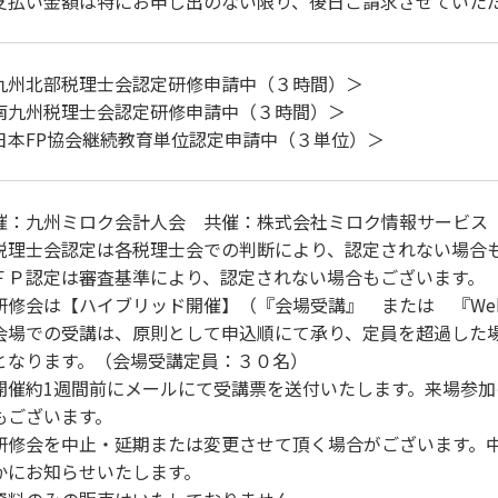
支払い金額は特にお申し出のない限り、後日ご請求させていた
九州北部税理士会認定研修申請中（３時間）＞
南九州税理士会認定研修申請中（３時間）＞
日本FP協会継続教育単位認定申請中（３単位）＞
催：九州ミロク会計人会 共催：株式会社ミロク情報サービス
税理士会認定は各税理士会での判断により、認定されない場合
ＦＰ認定は審査基準により、認定されない場合もございます。
研修会は【ハイブリッド開催】（『会場受講』 または 『We
会場での受講は、原則として申込順にて承り、定員を超過した場
となります。（会場受講定員：３０名）
開催約1週間前にメールにて受講票を送付いたします。来場参加
もございます。
研修会を中止・延期または変更させて頂く場合がございます。
かにお知らせいたします。