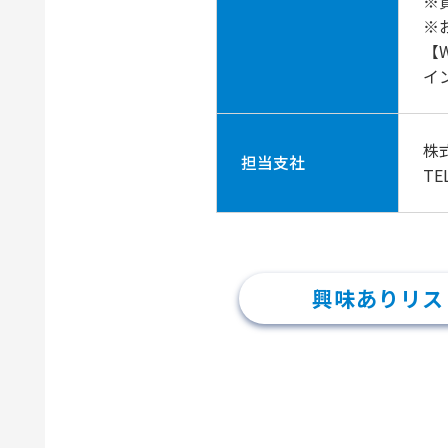
※
※
【
イ
株
担当支社
TE
興味ありリス