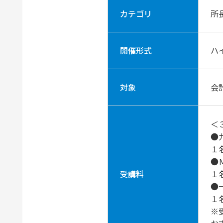
カテゴリ
所
開催形式
ハ
対象
会
＜
●
１
●
受講料
１
●
１
※