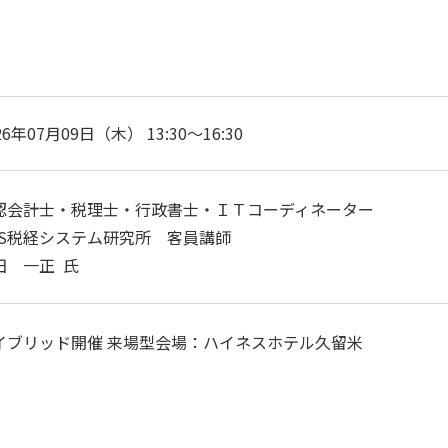
26年07月09日（木） 13:30～16:30
認会計士・税理士・行政書士・ＩＴコーディネーター
JS税経システム研究所 客員講師
田 一正 氏
イブリッド開催 来場型会場：ハイネスホテル久留米