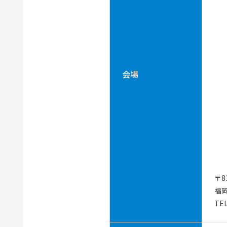
会場
〒8
福
TEL