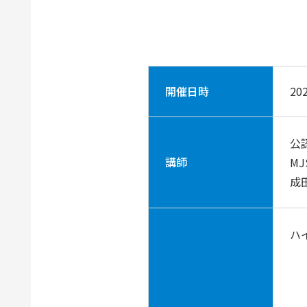
開催日時
20
公
講師
M
成
ハ