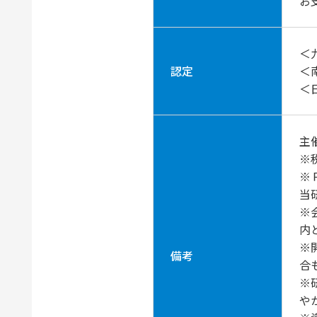
お
＜
認定
＜
＜
主
※
※
当
※
内
※
備考
合
※
や