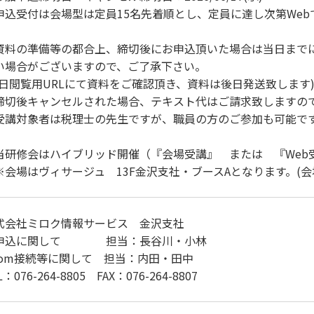
申込受付は会場型は定員15名先着順とし、定員に達し次第We
。
資料の準備等の都合上、締切後にお申込頂いた場合は当日まで
い場合がございますので、ご了承下さい。
当日閲覧用URLにて資料をご確認頂き、資料は後日発送致します
締切後キャンセルされた場合、テキスト代はご請求致しますの
受講対象者は税理士の先生ですが、職員の方のご参加も可能で
当研修会はハイブリッド開催（『会場受講』 または 『Web
会場はヴィサージュ 13F金沢支社・ブースAとなります。(会
式会社ミロク情報サービス 金沢支社
申込に関して 担当：長谷川・小林
oom接続等に関して 担当：内田・田中
L：076-264-8805 FAX：076-264-8807