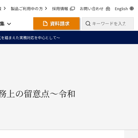
報
製品ご利用中の方
採用情報
お問い合わせ
English
集
資料請求
正を踏まえた実務対応を中心として～
務上の留意点～令和