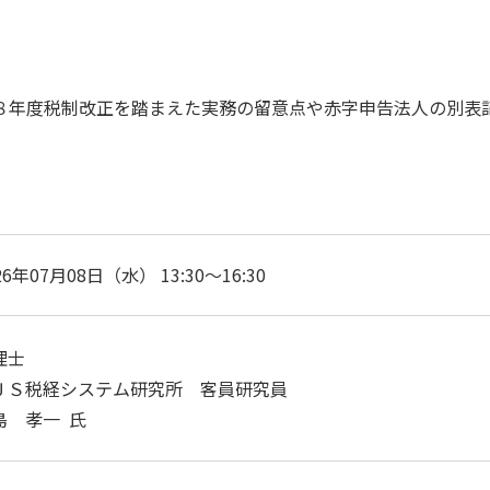
８年度税制改正を踏まえた実務の留意点や赤字申告法人の別表
26年07月08日（水） 13:30～16:30
理士
ＪＳ税経システム研究所 客員研究員
島 孝一 氏