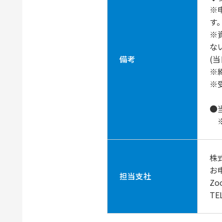
※
す
※
な
備考
(
※
※
●
※
株
お
担当支社
Z
TE