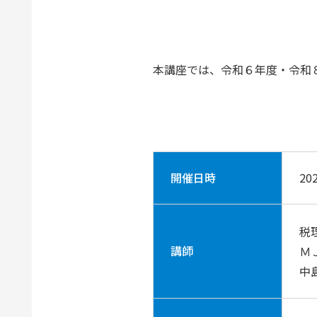
本講座では、令和６年度・令和
開催日時
20
税
講師
Ｍ
中