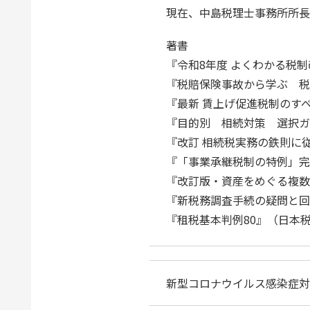
現在、中島税理士事務所所長
著書
『令和8年度 よくわかる税
『税賠保険事故から学ぶ 税
『最新 賃上げ促進税制のすべて
『目的別 相続対策 選択ガ
『改訂 相続税実務の鉄則に
『「事業承継税制の特例」完
『改訂版・資産をめぐる複数
『新税務調査手続の疑問と回
『租税基本判例80』（日本
新型コロナウイルス感染症対