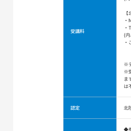
【
・
・
受講料
(内
・
※
※
ま
は
認定
北
◆