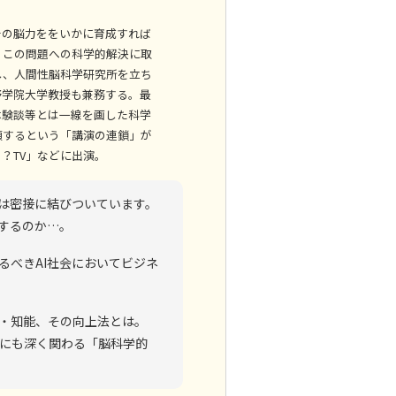
その脳力ををいかに育成すれば
、この問題への科学的解決に取
し、人間性脳科学研究所を立ち
野学院大学教授も兼務する。最
体験談等とは一線を画した科学
頼するという「講演の連鎖」が
？TV」などに出演。
学は密接に結びついています。
化するのか…。
るべきAI社会においてビジネ
・知能、その向上法とは。
にも深く関わる「脳科学的