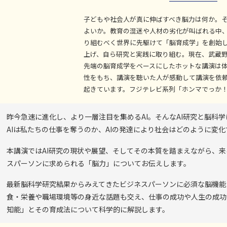
子どもや社会人が真に伸ばすべき脳力は何か。
よいか。教育の混迷や人材の劣化が叫ばれる中
り組むべく世界に先駆けて「脳育成学」を創始
上げ、自ら研究と実践に取り組む。現在、武蔵
先端の脳育成学をベースにしたホットな講演は
性をもち、講演を聴いた人が感動して講演を依
起きています。フジテレビ系列「ホンマでっか！
昨今急速に進化し、より一層注目を集めるAI。そんなAI研究と脳科
AIは私たちの仕事を奪うのか、AIの発達により社会はどのように変
本講演ではAI研究の現状や展望、そしてその本質を踏まえながら、来
スパーソンに求められる「脳力」についてお伝えします。
最新脳科学研究結果からみえてきたビジネスパーソンに必須な脳機能
食・栄養や職場環境等の身近な話題も交え、仕事の成功や人生の成功
知能」とその育成法について科学的に解説します。