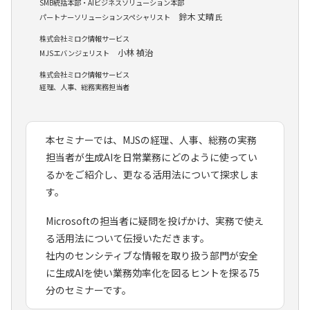
SMB統括本部・AIビジネスソリューション本部
鈴木 丈晴
パートナーソリューションスペシャリスト
氏
株式会社ミロク情報サービス
小林 禎治
MJSエバンジェリスト
株式会社ミロク情報サービス
経理、人事、総務実務担当者
本セミナーでは、MJSの経理、人事、総務の実務
担当者が生成AIを日常業務にどのように使ってい
るかをご紹介し、更なる活用法について探求しま
す。
Microsoftの担当者に疑問を投げかけ、実務で使え
る活用法について伝授いただきます。
社内のセンシティブな情報を取り扱う部門が安全
に生成AIを使い業務効率化を図るヒントを探る75
分のセミナーです。