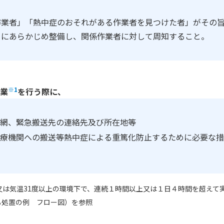
作業者」「熱中症のおそれがある作業者を見つけた者」がその
とにあらかじめ整備し、関係作業者に対して周知すること。
※1
業
を行う際に、
網、緊急搬送先の連絡先及び所在地等
療機関への搬送等熱中症による重篤化防止するために必要な措
上又は気温31度以上の環境下で、連続１時間以上又は１日４時間を超えて
る処置の例 フロー図）を参照