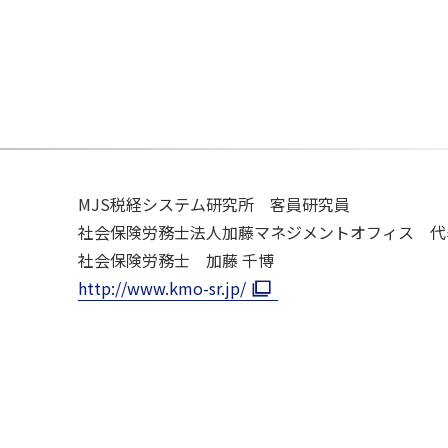
MJS税経システム研究所 客員研究員
社会保険労務士法人加藤マネジメントオフィス 代
社会保険労務士 加藤 千博
http://www.kmo-sr.jp/