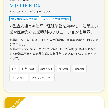
MJSLINK DX
エムジェイエスリンク ディーエックス
電子帳簿保存法対応
インボイス制度対応
AI監査支援とAI仕訳で経理業務を効率化！
建設工事
業や医療業など業種別のソリューションも用意。
新機能「AI仕訳」により仕訳作成が自動化。業務の効率化を図ること
ができます。
多彩なシステム構成、オプション群の他、特有の会計処理を必要と
する建設工事業や医療業などには業種別のソリューションもライン
アップ。
ERP
財務・会計
給与・人事
販売管理
資産管理
ワークフロー
オンプレ/クラウド