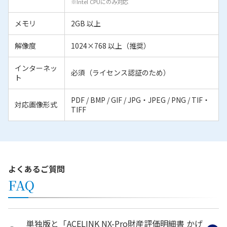
※Intel CPUにのみ対応
メモリ
2GB 以上
解像度
1024×768 以上（推奨）
インターネッ
必須（ライセンス認証のため）
ト
PDF / BMP / GIF / JPG・JPEG / PNG / TIF・
対応画像形式
TIFF
よくあるご質問
FAQ
単独版と「ACELINK NX-Pro財産評価明細書 かげ