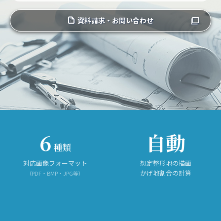
資料請求・お問い合わせ
6
自動
種類
対応画像フォーマット
想定整形地の描画
かげ地割合の計算
（PDF・BMP・JPG等）