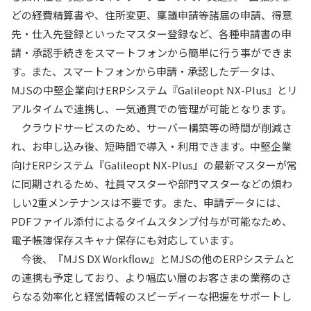
どの経費精算書や、住所変更、稟議申請等諸届の申請、得意
先・仕入先登録といったマスター登録など、各種申請書の申
請・承認手続きをスマートフォンから簡単に行う事ができま
す。また、スマートフォンから申請・承認したデータは、
MJSの中堅企業向けERPシステム『Galileopt NX-Plus』とリ
アルタイムで連携し、一気通貫での管理が可能となります。
クラウドサービスのため、サーバー構築等の時間が削減さ
れ、お申し込み後、短時間で導入・利用できます。中堅企業
向けERPシステム『Galileopt NX-Plus』の最新マスターが常
に同期されるため、社員マスターや部門マスターなどの煩わ
しい2重メンテナンスは不要です。また、申請データには、
PDFファイル添付によるタイムスタンプ付与が可能なため、
電子帳簿保存スキャナ保存にも対応しています。
今後、『MJS DX Workflow』とMJSの他のERPシステムと
の連携も予定しており、より幅広い層のお客さまの業務のさ
らなる効率化と経営情報のスピーディーな把握をサポートし