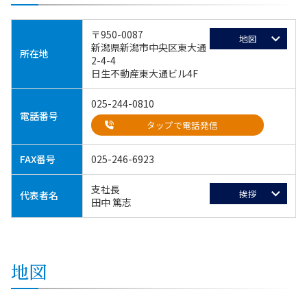
〒950-0087
地図
新潟県新潟市中央区東大通
所在地
2-4-4
日生不動産東大通ビル4F
025-244-0810
電話番号
タップで電話発信
FAX番号
025-246-6923
支社長
挨拶
代表者名
田中 篤志
地図