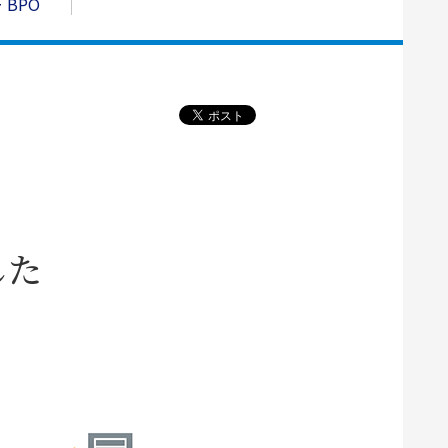
 BPO
した
。