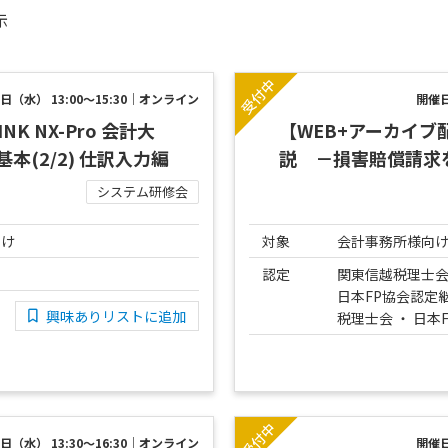
示
日（水） 13:00～15:30｜オンライン
開催日
K NX-Pro 会計大
【WEB+アーカイ
計 基本(2/2) 仕訳入力編
説 －損害賠償請
システム研修会
向け
対象
会計事務所様向
認定
関東信越税理士
日本FP協会認定継
興味ありリストに追加
税理士会 ・ 日本
日（水） 13:30～16:30｜オンライン
開催日