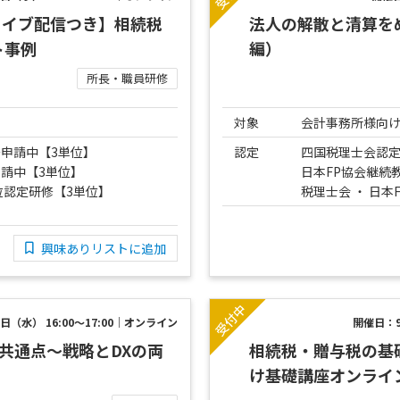
カイブ配信つき】相続税
法人の解散と清算を
ト事例
編）
所長・職員研修
対象
会計事務所様向
申請中【3単位】
認定
四国税理士会認定
請中【3単位】
日本FP協会継続
位認定研修【3単位】
税理士会 ・ 日本
興味ありリストに追加
日（水） 16:00～17:00｜オンライン
開催日：
共通点～戦略とDXの両
相続税・贈与税の基
け基礎講座オンライン