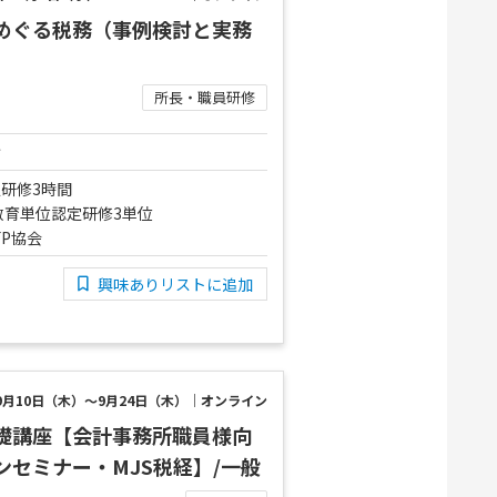
めぐる税務（事例検討と実務
所長・職員研修
け
研修3時間
教育単位認定研修3単位
FP協会
興味ありリストに追加
9月10日（木）～9月24日（木）｜オンライン
礎講座【会計事務所職員様向
セミナー・MJS税経】/一般