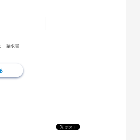
化
請求書
る