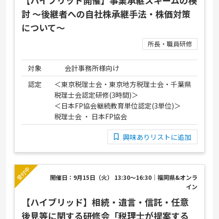
【ハイブリッド開催】事業承継スキームの検
討 ～後継者への自社株承継手法・株価対策
について～
所長・職員研修
対象
会計事務所様向け
認定
＜東京税理士会・東京地方税理士会・千葉県
税理士会認定研修(3時間)＞
＜日本FP協会継続教育単位認定(3単位)＞
税理士会 ・ 日本FP協会
興味ありリストに追加
開催日：9月15日（火） 13:30～16:30｜福岡県&オンラ
イン
【ハイブリッド】相続・遺言・信託・任意
後見等に関する研修会「税理士が提案する