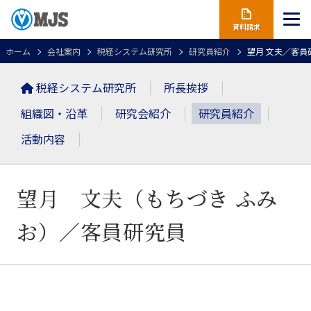
資料請求
ホーム
会社案内
税経システム研究所
研究員紹介
望月 文夫／客員
税経システム研究所
所長挨拶
組織図・沿革
研究会紹介
研究員紹介
活動内容
望月 文夫（もちづき ふみ
お）
／客員研究員