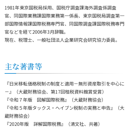
1981年東京国税局採用、国税庁調査課海外調査係調査
官、同国際業務課国際業務第一係長、東京国税局調査第一
部国際情報課国際税務専門官、同国際調査課国際税務専門
官などを経て2006年3月辞職。
現在、税理士、一般社団法人企業研究会研究協力委員。
主な著書等
『日米移転価格税制の制度と適用－無形資産取引を中心に
－』（大蔵財務協会、第17回租税資料館賞受賞）
『令和７年版 図解国際税務』（大蔵財務協会）
『令和５年版タックス・ヘイブン税制の実務と申告』（大
蔵財務協会）
『2020年版 詳解国際税務』（清文社、共著）