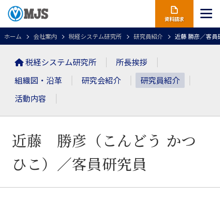
資料請求
ホーム
会社案内
税経システム研究所
研究員紹介
近藤 勝彦／客員
税経システム研究所
所長挨拶
組織図・沿革
研究会紹介
研究員紹介
活動内容
近藤 勝彦（こんどう かつ
ひこ）
／客員研究員