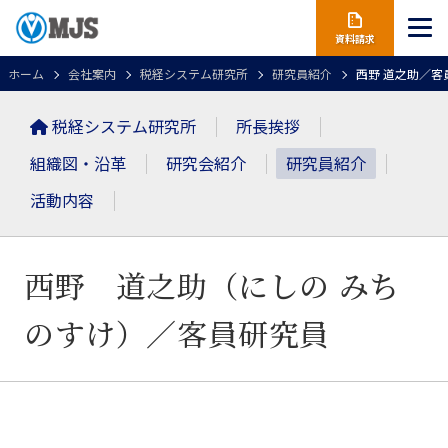
資料請求
ホーム
会社案内
税経システム研究所
研究員紹介
西野 道之助／客
税経システム研究所
所長挨拶
組織図・沿革
研究会紹介
研究員紹介
活動内容
西野 道之助（にしの みち
のすけ）
／客員研究員