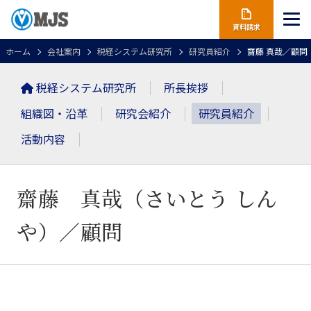
資料請求
ホーム
会社案内
税経システム研究所
研究員紹介
齋藤 真哉／顧問
税経システム研究所
所長挨拶
組織図・沿革
研究会紹介
研究員紹介
活動内容
齋藤 真哉（さいとう しん
や）
／顧問