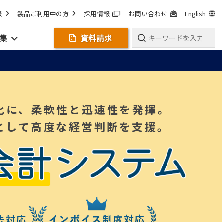
報
製品ご利用中の方
採用情報
お問い合わせ
English
集
資料請求
化に、柔軟性と迅速性を発揮。
として高度な経営判断を支援。