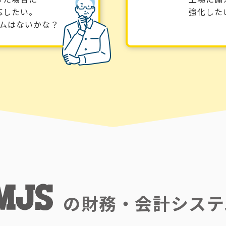
応したい。
強化した
ムはないかな？
の
財務・会計システ